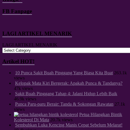
FB Fanpage
LAGI ARTIKEL MENARIK
LAGI ARTIKEL MENARIK
Artikel HOT!
10 Punca Sakit Buah Pinggang Yang Biasa Kita Buat
263.1k
views
Kelopak Mata Kiri Bergerak: Apakah Punca & Tandanya?
47k views
Sakit Buah Pinggang Tahap 4: Jalani Hidup Lebih Baik
46.9k views
Punca Paru-paru Berair: Tanda & Sokongan Rawatan
27.1k
views
Petua Hilangkan Bintik
Kolesterol Di Mata
20.7k views
Sembuhkan Luka Kencing Manis Cepat Sebelum Melarat!