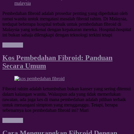
Pembedahan fibroid adalah prosedur penting yang diperlukan oleh
ramai wanita untuk mengatasi masalah fibroid rahim. Di Malaysia,
terdapat beberapa hospital terbaik untuk pembedahan fibroid di
Malaysia yang terkenal dengan kepakaran mereka. Hospital-hospital
ini bukan sahaja dilengkapi dengan teknologi terkini tetapi
Read more
Kos Pembedahan Fibroid: Panduan
Secara Umum
Fibroid rahim adalah ketumbuhan bukan kanser yang sering ditemui
dalam kalangan wanita. Walaupun ada yang tidak memerlukan
rawatan, ada juga kes di mana pembedahan adalah pilihan terbaik
untuk menangani simptom yang mengganggu. Tetapi, berapa
sebenarnya kos pembedahan fibroid ini? Mari
Read more
Cara Mengurangkan Fibroid Dengan