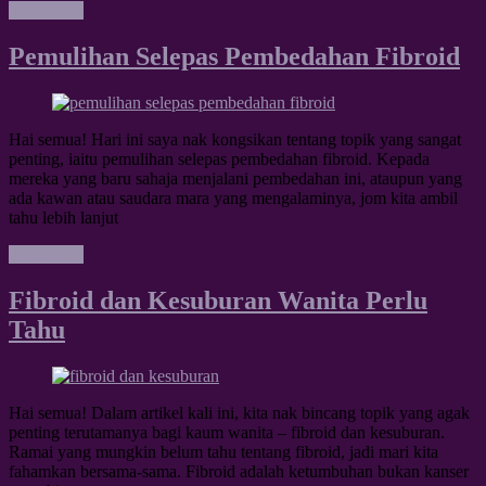
Read more
Pemulihan Selepas Pembedahan Fibroid
Hai semua! Hari ini saya nak kongsikan tentang topik yang sangat
penting, iaitu pemulihan selepas pembedahan fibroid. Kepada
mereka yang baru sahaja menjalani pembedahan ini, ataupun yang
ada kawan atau saudara mara yang mengalaminya, jom kita ambil
tahu lebih lanjut
Read more
Fibroid dan Kesuburan Wanita Perlu
Tahu
Hai semua! Dalam artikel kali ini, kita nak bincang topik yang agak
penting terutamanya bagi kaum wanita – fibroid dan kesuburan.
Ramai yang mungkin belum tahu tentang fibroid, jadi mari kita
fahamkan bersama-sama. Fibroid adalah ketumbuhan bukan kanser