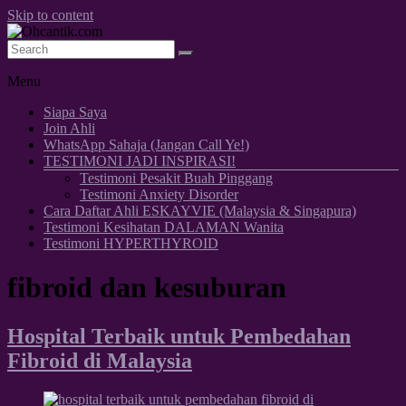
Skip to content
Kesihatan, Kecantikan & Awet Muda
Ohcantik.com
Menu
Siapa Saya
Join Ahli
WhatsApp Sahaja (Jangan Call Ye!)
TESTIMONI JADI INSPIRASI!
Testimoni Pesakit Buah Pinggang
Testimoni Anxiety Disorder
Cara Daftar Ahli ESKAYVIE (Malaysia & Singapura)
Testimoni Kesihatan DALAMAN Wanita
Testimoni HYPERTHYROID
fibroid dan kesuburan
Hospital Terbaik untuk Pembedahan
Fibroid di Malaysia