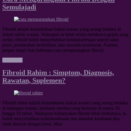
Semulajadi
Fibroid adalah ketumbuhan bukan kanser yang sering berlaku di
dalam rahim wanita. Walaupun ia tidak selalu membawa gejala yang
serius, fibroid boleh menyebabkan ketidakselesaan seperti sakit
perut, pendarahan berlebihan, dan masalah kesuburan. Namun,
jangan risau! Ada beberapa cara mengurangkan fibroid
Read more
Fibroid Rahim : Simptom, Diagnosis,
Rawatan, Suplemen?
Fibroid rahim adalah ketumbuhan bukan kanser yang sering berlaku
di kalangan wanita, terutama mereka yang berumur di antara 30
hingga 50 tahun. Walaupun kebanyakan fibroid tidak berbahaya, ia
boleh menyebabkan ketidakselesaan dan masalah kesihatan jika
tidak dirawat dengan betul. Mari