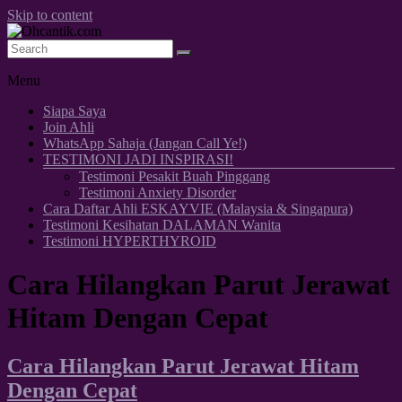
Skip to content
Kesihatan, Kecantikan & Awet Muda
Ohcantik.com
Menu
Siapa Saya
Join Ahli
WhatsApp Sahaja (Jangan Call Ye!)
TESTIMONI JADI INSPIRASI!
Testimoni Pesakit Buah Pinggang
Testimoni Anxiety Disorder
Cara Daftar Ahli ESKAYVIE (Malaysia & Singapura)
Testimoni Kesihatan DALAMAN Wanita
Testimoni HYPERTHYROID
Cara Hilangkan Parut Jerawat
Hitam Dengan Cepat
Cara Hilangkan Parut Jerawat Hitam
Dengan Cepat