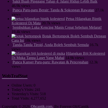
Sakit Buah Pinggang Tahap 4: Jalani Hidup Lebih Baik
46.9k views
Punca Paru-paru Berair: Tanda & Sokongan Rawatan
27.1k
views
Petua Hilangkan Bintik
Kolesterol Di Mata
20.7k views
Sembuhkan Luka Kencing Manis Cepat Sebelum Melarat!
19.4k views
Botak Bertompok Boleh Sembuh Dengan
Cara Ini
18k views
Tanda-Tanda Tiroid, Anda Boleh Sembuh Semula
16.7k
views
Hilangkan Biji Kolesterol
Di Muka Tanpa Laser Yang Mahal
14.9k views
Punca Kanser Paru-paru: Rawatan & Pencegahan
12.3k
views
WebTrafStat
Online Users:
0
Today's Visits:
241
Yesterday's Visits:
518
Total Visits:
4,277,652
Copyright © 2026
Ohcantik.com.
By Forever Oh!Cantik