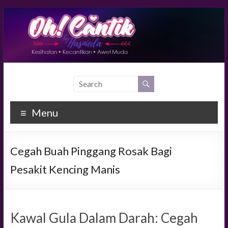
Skip
to
content
Ohcantik.com
Kesihatan,
Kecantikan
& Awet
Menu
Muda
Cegah Buah Pinggang Rosak Bagi
Pesakit Kencing Manis
Kawal Gula Dalam Darah: Cegah